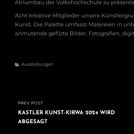
Atriumbau der Volkshochschule zu präsenti
Acht kreative Mitglieder unsere Künstlergru
Kunst. Die Palette umfasst Malereien in unte
anmutende gefilzte Bilder, Fotografien, digi
Categories
Ausstellungen
Beitragsnavigation
PREV POST
PREVIOUS
POST
KASTLER KUNST-KIRWA 2024 WIRD
ABGESAGT