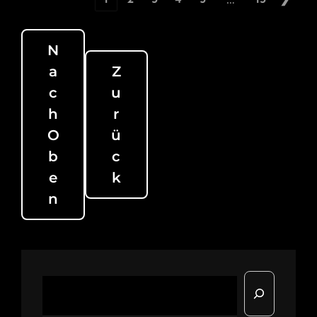
N
A
Z
C
U
H
R
O
Ü
B
C
E
K
N
Suchen