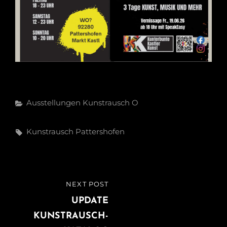
Categories
Ausstellungen
Kunstrausch
O
Tags,
Kunstrausch
Pattershofen
Beitragsnavigation
NEXT POST
NEXT
POST
UPDATE
KUNSTRAUSCH-